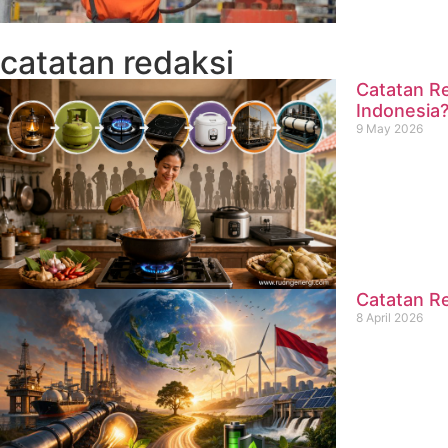
catatan redaksi
Catatan Re
Indonesia
9 May 2026
Catatan Re
8 April 2026