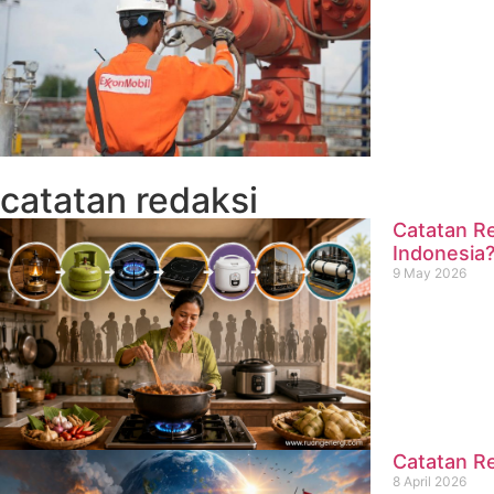
catatan redaksi
Catatan Re
Indonesia
9 May 2026
Catatan Re
8 April 2026