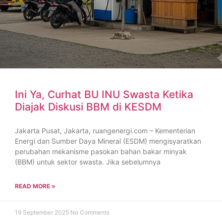
Ini Ya, Curhat BU INU Swasta Ketika
Diajak Diskusi BBM di KESDM
Jakarta Pusat, Jakarta, ruangenergi.com – Kementerian
Energi dan Sumber Daya Mineral (ESDM) mengisyaratkan
perubahan mekanisme pasokan bahan bakar minyak
(BBM) untuk sektor swasta. Jika sebelumnya
READ MORE »
19 September 2025
No Comments