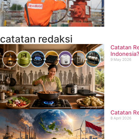
catatan redaksi
Catatan Re
Indonesia
9 May 2026
Catatan Re
8 April 2026