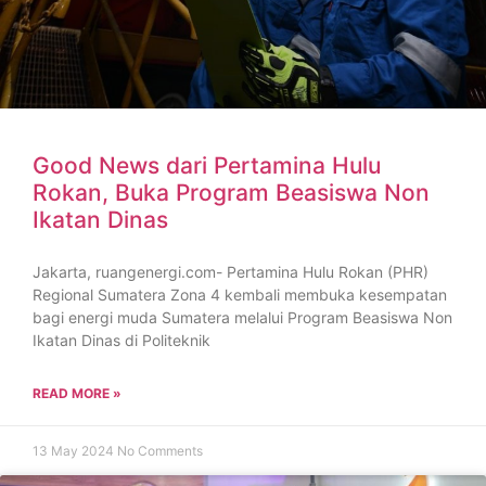
Good News dari Pertamina Hulu
Rokan, Buka Program Beasiswa Non
Ikatan Dinas
Jakarta, ruangenergi.com- Pertamina Hulu Rokan (PHR)
Regional Sumatera Zona 4 kembali membuka kesempatan
bagi energi muda Sumatera melalui Program Beasiswa Non
Ikatan Dinas di Politeknik
READ MORE »
13 May 2024
No Comments