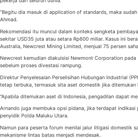
pekerja dari seluruh dunia.
“Begitu dia masuk di application of standards, maka sudah 
Ahmad.
Rekomendasi itu muncul dalam konteks sengketa pembayar
sekitar USD35 juta atau setara Rp600 miliar. Kasus ini b
Australia, Newcrest Mining Limited, menjual 75 persen sa
Newcrest kemudian diakuisisi Newmont Corporation pada 20
sebelum proses divestasi rampung.
Direktur Penyelesaian Perselisihan Hubungan Industrial (
tetap terbuka, termasuk sita aset domestik jika ditemukan 
“Apabila ditemukan aset di Indonesia, pengadilan dapat me
Arnando juga membuka opsi pidana, jika terdapat indikasi
penyidik Polda Maluku Utara.
Namun para peserta forum menilai jalur litigasi domestik s
mekanisme lintas batas menjadi mendesak.