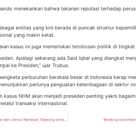
rnando menekankan bahwa tekanan reputasi terhadap perusah
agai entitas yang kini berada di puncak struktur kepemili
ional yang makin ketat.
aian kasus ini juga memerlukan terobosan politik di tingka
residen. Apalagi sekarang ada Said Iqbal yang diangkat me
pai ke Presiden,” ujar Trubus.
sengketa perburuhan berskala besar di Indonesia kerap mem
 menunjukkan perlunya penguatan kelembagaan di sektor ini
n kasus NHM akan menjadi preseden penting yakni bagaim
lalui transaksi internasional.
Gelar BASO IGA PHI Edisi Olahraga, Pertamina EP Tanjung Field Perkuat Kolaborasi dan Literasi Wartawan Tabalong tentang Hulu Migas
Breaking Good News!