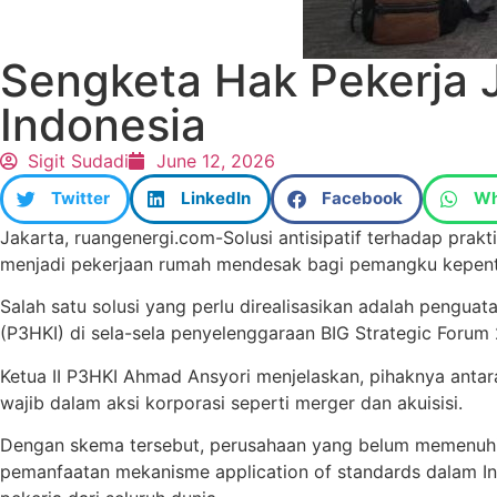
Sengketa Hak Pekerja J
Indonesia
Sigit Sudadi
June 12, 2026
Twitter
LinkedIn
Facebook
Wh
Jakarta, ruangenergi.com-Solusi antisipatif terhadap prak
menjadi pekerjaan rumah mendesak bagi pemangku kepenti
Salah satu solusi yang perlu direalisasikan adalah pengu
(P3HKI) di sela-sela penyelenggaraan BIG Strategic Forum 
Ketua II P3HKI Ahmad Ansyori menjelaskan, pihaknya antar
wajib dalam aksi korporasi seperti merger dan akuisisi.
Dengan skema tersebut, perusahaan yang belum memenuhi k
pemanfaatan mekanisme application of standards dalam Int