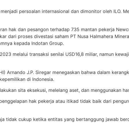
menjadi persoalan internasional dan dimonitor oleh ILO. Men
an hak dan pesangon terhadap 735 mantan pekerja Newcre
erakar dari proses divestasi saham PT Nusa Halmahera Mine
hamnya kepada Indotan Group.
23 melalui transaksi senilai USD16,8 miliar, namun kewaji
PPHI) Arnando J.P. Siregar menegaskan bahwa dalam kerangk
kepemilikan di Indonesia.
lakukan sita eksekusi, melelang aset, dan menggunakan has
 penggelapan hak pekerja atau itikad tidak baik dari peng
aja tidak cukup ketika entitas yang bertanggung jawab berop