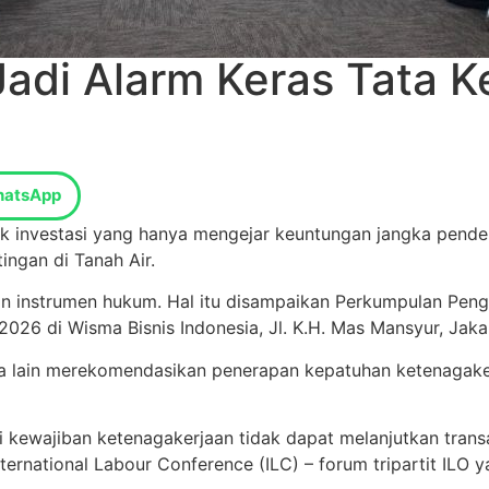
adi Alarm Keras Tata Ke
atsApp
tik investasi yang hanya mengejar keuntungan jangka pende
ngan di Tanah Air.
atan instrumen hukum. Hal itu disampaikan Perkumpulan Pen
2026 di Wisma Bisnis Indonesia, Jl. K.H. Mas Mansyur, Jaka
a lain merekomendasikan penerapan kepatuhan ketenagakerja
ewajiban ketenagakerjaan tidak dapat melanjutkan transa
ernational Labour Conference (ILC) – forum tripartit ILO