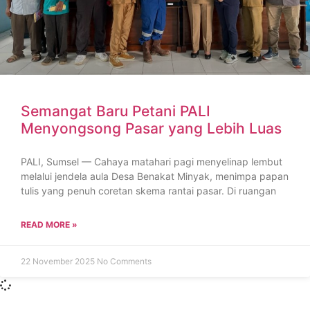
Semangat Baru Petani PALI
Menyongsong Pasar yang Lebih Luas
PALI, Sumsel — Cahaya matahari pagi menyelinap lembut
melalui jendela aula Desa Benakat Minyak, menimpa papan
tulis yang penuh coretan skema rantai pasar. Di ruangan
READ MORE »
22 November 2025
No Comments