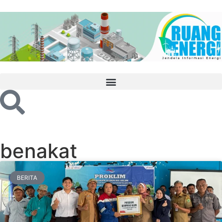
benakat
BERITA