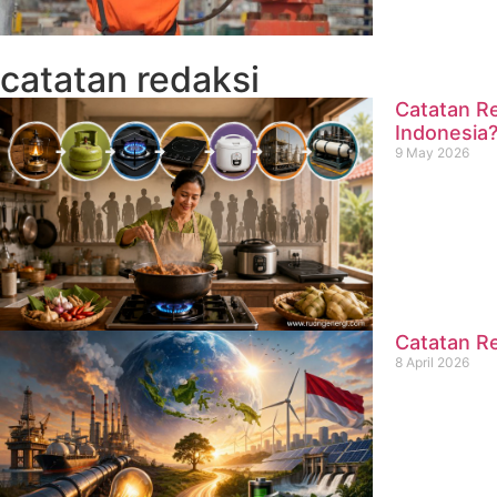
catatan redaksi
Catatan Re
Indonesia
9 May 2026
Catatan Re
8 April 2026