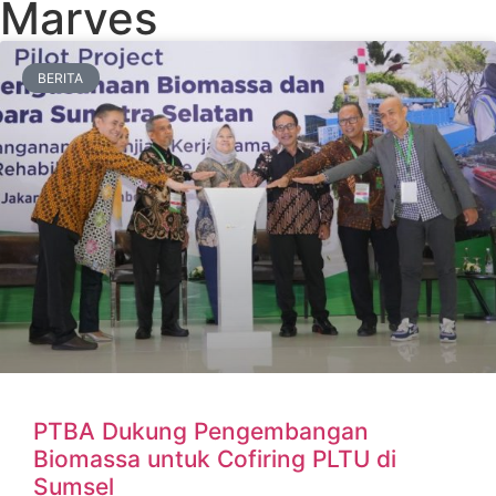
Marves
BERITA
PTBA Dukung Pengembangan
Biomassa untuk Cofiring PLTU di
Sumsel