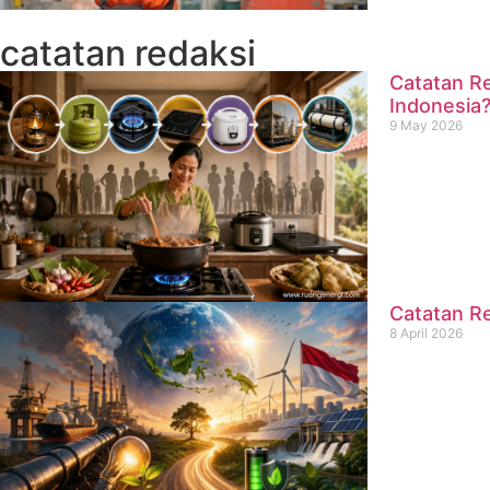
catatan redaksi
Catatan Re
Indonesia
9 May 2026
Catatan Re
8 April 2026