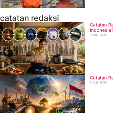
catatan redaksi
Catatan Re
Indonesia
9 May 2026
Catatan Re
8 April 2026