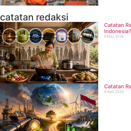
catatan redaksi
Catatan Re
Indonesia
9 May 2026
Catatan Re
8 April 2026