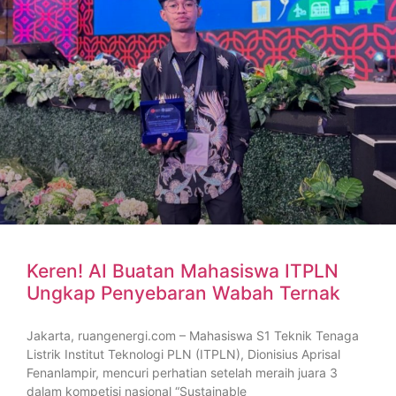
Keren! AI Buatan Mahasiswa ITPLN
Ungkap Penyebaran Wabah Ternak
Jakarta, ruangenergi.com – Mahasiswa S1 Teknik Tenaga
Listrik Institut Teknologi PLN (ITPLN), Dionisius Aprisal
Fenanlampir, mencuri perhatian setelah meraih juara 3
dalam kompetisi nasional “Sustainable