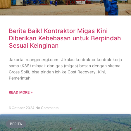
Berita Baik! Kontraktor Migas Kini
Diberikan Kebebasan untuk Berpindah
Sesuai Keinginan
Jakarta, ruangenergi.com- Jikalau kontraktor kontrak kerja
sama (K3S) minyak dan gas (migas) bosan dengan skema
Gross Split, bisa pindah loh ke Cost Recovery. Kini,
Pemerintah
READ MORE »
6 October 2024
No Comments
BERITA