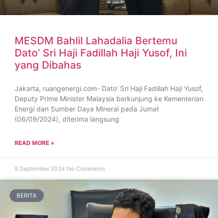
MESDM Bahlil Lahadalia Bertemu
Dato’ Sri Haji Fadillah Haji Yusof, Ini
yang Dibahas
Jakarta, ruangenergi.com- Dato’ Sri Haji Fadillah Haji Yusof,
Deputy Prime Minister Malaysia berkunjung ke Kementerian
Energi dan Sumber Daya Mineral pada Jumat
(06/09/2024), diterima langsung
READ MORE »
8 September 2024
No Comments
BERITA