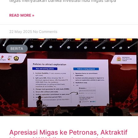
tegas menyatakan bahwa investasi hulu migas tanpa
READ MORE »
22 May 2025
No Comments
BERITA
Apresiasi Migas ke Petronas, Aktraktif