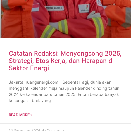
Catatan Redaksi: Menyongsong 2025,
Strategi, Etos Kerja, dan Harapan di
Sektor Energi
Jakarta, ruangenergi.com – Sebentar lagi, dunia akan
mengganti kalender meja maupun kalender dinding tahun
2024 ke kalender baru tahun 2025. Entah berapa banyak
kenangan—baik yang
READ MORE »
13 December 2024
No Comments