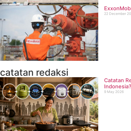
ExxonMobil
22 December 2
catatan redaksi
Catatan Re
Indonesia
9 May 2026