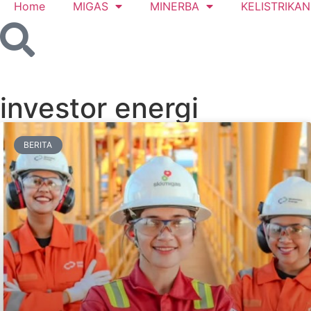
Home
MIGAS
MINERBA
KELISTRIKAN
investor energi
BERITA