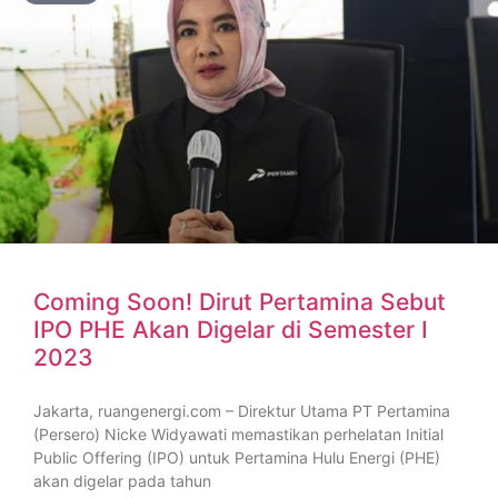
Coming Soon! Dirut Pertamina Sebut
IPO PHE Akan Digelar di Semester I
2023
Jakarta, ruangenergi.com – Direktur Utama PT Pertamina
(Persero) Nicke Widyawati memastikan perhelatan Initial
Public Offering (IPO) untuk Pertamina Hulu Energi (PHE)
akan digelar pada tahun