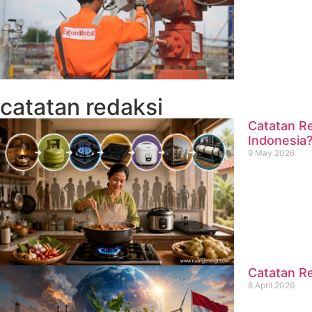
catatan redaksi
Catatan Re
Indonesia
9 May 2026
Catatan Re
8 April 2026