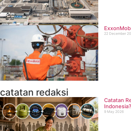
ExxonMobil
22 December 2
catatan redaksi
Catatan Re
Indonesia
9 May 2026