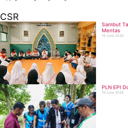
CSR
Sambut Ta
Mentas
16 June 2026
PLN EPI D
16 June 2026