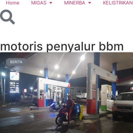
Home
MIGAS
MINERBA
KELISTRIKAN
motoris penyalur bbm
BERITA