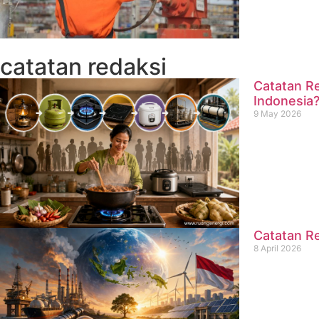
catatan redaksi
Catatan Re
Indonesia
9 May 2026
Catatan Re
8 April 2026