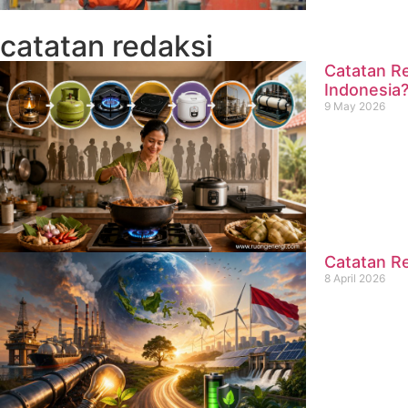
catatan redaksi
Catatan Re
Indonesia
9 May 2026
Catatan Re
8 April 2026