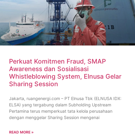
Perkuat Komitmen Fraud, SMAP
Awareness dan Sosialisasi
Whistleblowing System, Elnusa Gelar
Sharing Session
Jakarta, ruangenergi.com – PT Elnusa Tbk (ELNUSA IDX:
ELSA) yang tergabung dalam Subholding Upstream
Pertamina terus memperkuat tata kelola perusahaan
dengan menggelar Sharing Session mengenai
READ MORE »