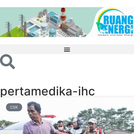
pertamedika-ihc
CSR