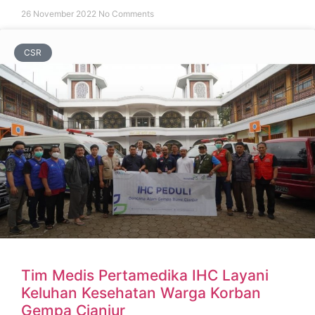
26 November 2022
No Comments
CSR
Tim Medis Pertamedika IHC Layani
Keluhan Kesehatan Warga Korban
Gempa Cianjur