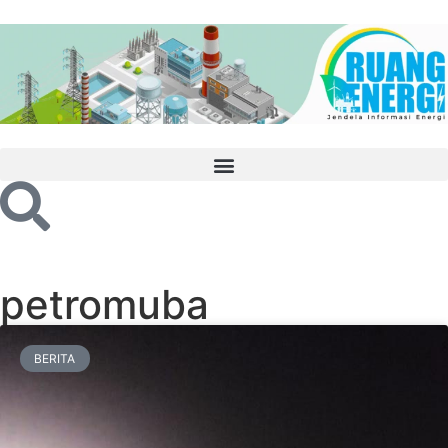
petromuba
BERITA