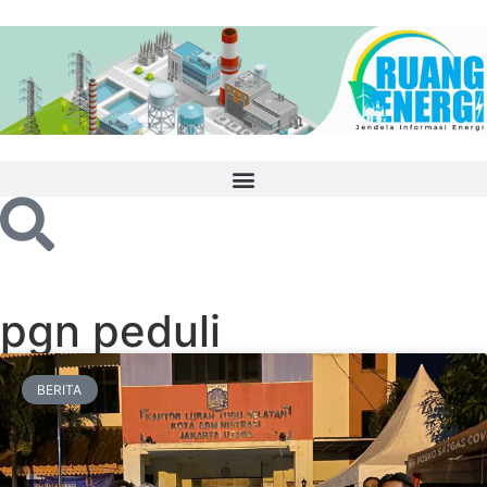
pgn peduli
BERITA