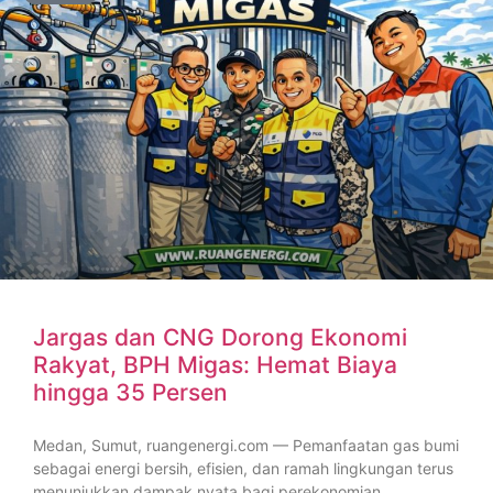
Jargas dan CNG Dorong Ekonomi
Rakyat, BPH Migas: Hemat Biaya
hingga 35 Persen
Medan, Sumut, ruangenergi.com — Pemanfaatan gas bumi
sebagai energi bersih, efisien, dan ramah lingkungan terus
menunjukkan dampak nyata bagi perekonomian