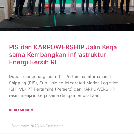
PIS dan KARPOWERSHIP Jalin Kerja
sama Kembangkan Infrastruktur
Energi Bersih RI
Dubai, ruangenergi.com- PT Pertamina International
Shipping (PIS), Sub Holding Integrated Marine Logistics
(SH IML) PT Pertamina (Persero) dan KARPOWERSHIP
resmi menjalin kerja sama dengan perusahaan
READ MORE »
1 December 2023
No Comments