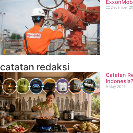
ExxonMobil
22 December 2
catatan redaksi
Catatan Re
Indonesia
9 May 2026