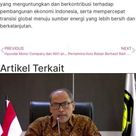
yang menguntungkan dan berkontribusi terhadap
pembangunan ekonomi Indonesia, serta mempercepat
transisi global menuju sumber energi yang lebih bersih dan
berkelanjutan.
PREVIOUS
NEXT
Hyundai Motor Company dan INVI anak usaha dari Indika Energy, Menandatangani Kemitraan Strategis untuk Kendaraan Listrik Komersial
Pertamina Hulu Rokan Berhasil Raih Predikat TKDN Terbaik Gross Split 2023
Artikel Terkait