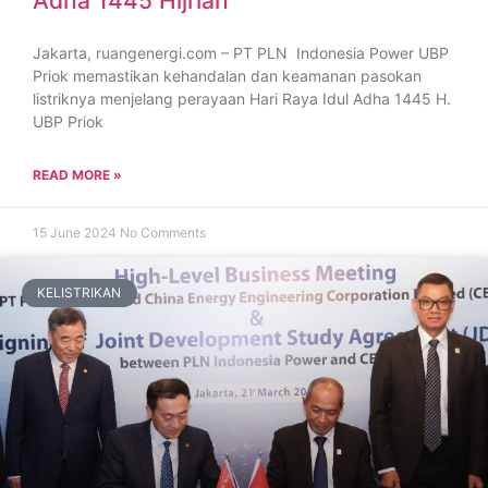
Adha 1445 Hijriah
Jakarta, ruangenergi.com – PT PLN Indonesia Power UBP
Priok memastikan kehandalan dan keamanan pasokan
listriknya menjelang perayaan Hari Raya Idul Adha 1445 H.
UBP Priok
READ MORE »
15 June 2024
No Comments
KELISTRIKAN