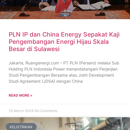
PLN IP dan China Energy Sepakat Kaji
Pengembangan Energi Hijau Skala
Besar di Sulawesi
Jakarta, Ruangenergi.com – PT PLN (Persero) melalui Sub
Holding PLN Indonesia Power menandatangani Perjanjian
Studi Pengembangan Bersama atau Joint Development
Studi Agreement (JDSA) dengan China
READ MORE »
25 March 2024
No Comments
KELISTRIKAN