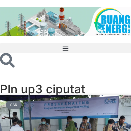
Pln up3 ciputat
CSR