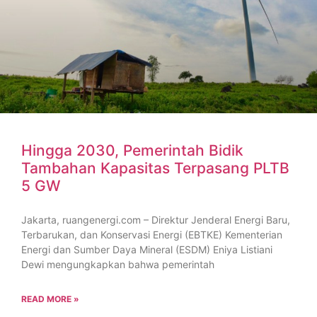
Hingga 2030, Pemerintah Bidik
Tambahan Kapasitas Terpasang PLTB
5 GW
Jakarta, ruangenergi.com – Direktur Jenderal Energi Baru,
Terbarukan, dan Konservasi Energi (EBTKE) Kementerian
Energi dan Sumber Daya Mineral (ESDM) Eniya Listiani
Dewi mengungkapkan bahwa pemerintah
READ MORE »