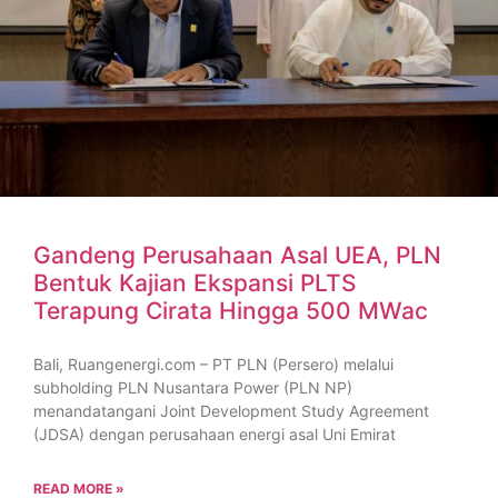
Gandeng Perusahaan Asal UEA, PLN
Bentuk Kajian Ekspansi PLTS
Terapung Cirata Hingga 500 MWac
Bali, Ruangenergi.com – PT PLN (Persero) melalui
subholding PLN Nusantara Power (PLN NP)
menandatangani Joint Development Study Agreement
(JDSA) dengan perusahaan energi asal Uni Emirat
READ MORE »