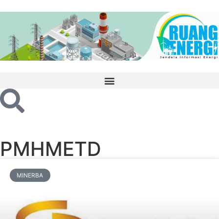
PMHMETD
MINERBA