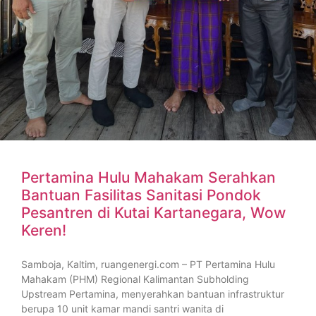
Pertamina Hulu Mahakam Serahkan
Bantuan Fasilitas Sanitasi Pondok
Pesantren di Kutai Kartanegara, Wow
Keren!
Samboja, Kaltim, ruangenergi.com – PT Pertamina Hulu
Mahakam (PHM) Regional Kalimantan Subholding
Upstream Pertamina, menyerahkan bantuan infrastruktur
berupa 10 unit kamar mandi santri wanita di