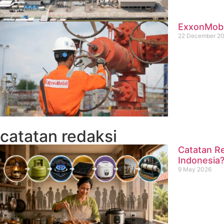
ExxonMobil
22 December 2
catatan redaksi
Catatan Re
Indonesia
9 May 2026