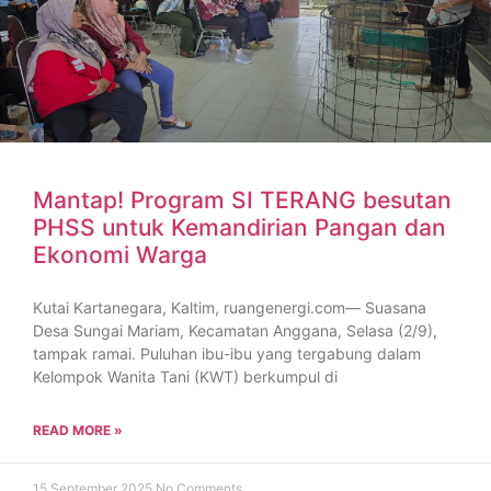
Mantap! Program SI TERANG besutan
PHSS untuk Kemandirian Pangan dan
Ekonomi Warga
Kutai Kartanegara, Kaltim, ruangenergi.com— Suasana
Desa Sungai Mariam, Kecamatan Anggana, Selasa (2/9),
tampak ramai. Puluhan ibu-ibu yang tergabung dalam
Kelompok Wanita Tani (KWT) berkumpul di
READ MORE »
15 September 2025
No Comments