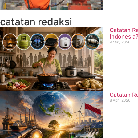
catatan redaksi
Catatan Re
Indonesia
9 May 2026
Catatan Re
8 April 2026