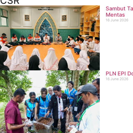
CSR
Sambut Ta
Mentas
16 June 2026
PLN EPI D
16 June 2026