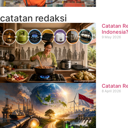
catatan redaksi
Catatan Re
Indonesia
9 May 2026
Catatan Re
8 April 2026