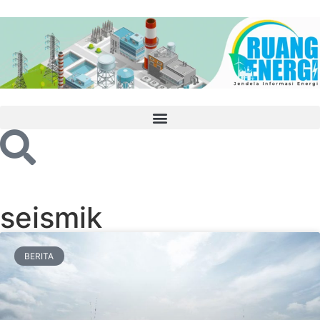
seismik
BERITA