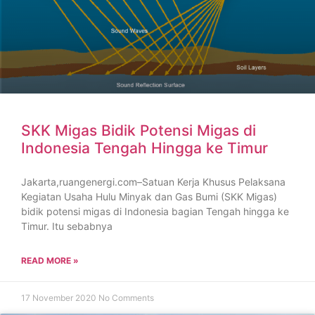
SKK Migas Bidik Potensi Migas di
Indonesia Tengah Hingga ke Timur
Jakarta,ruangenergi.com–Satuan Kerja Khusus Pelaksana
Kegiatan Usaha Hulu Minyak dan Gas Bumi (SKK Migas)
bidik potensi migas di Indonesia bagian Tengah hingga ke
Timur. Itu sebabnya
READ MORE »
17 November 2020
No Comments