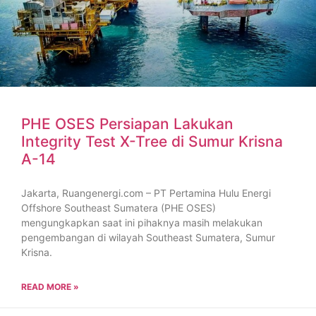
PHE OSES Persiapan Lakukan
Integrity Test X-Tree di Sumur Krisna
A-14
Jakarta, Ruangenergi.com – PT Pertamina Hulu Energi
Offshore Southeast Sumatera (PHE OSES)
mengungkapkan saat ini pihaknya masih melakukan
pengembangan di wilayah Southeast Sumatera, Sumur
Krisna.
READ MORE »