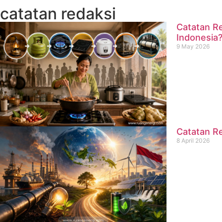
catatan redaksi
Catatan Re
Indonesia
9 May 2026
Catatan Re
8 April 2026