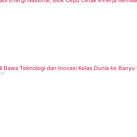
di Energi Nasional, Blok Cepu Cetak Kinerja Gemil
 Bawa Teknologi dan Inovasi Kelas Dunia ke Banyu 
025