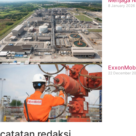
Menjaga Na
8 January 2026
ExxonMobil
22 December 2
catatan redaksi