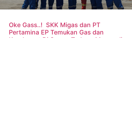
Oke Gass..! SKK Migas dan PT
Pertamina EP Temukan Gas dan
Kondensat Di Sumur Tedong Morowali
Sulawesi Tengah
Morowali – Sulteng, Sulawesi Tengah, ruangenergi.com –
Satuan Kerja Khusus Pelaksana Kegiatan Usaha Hulu
Minyak dan Gas Bumi (SKK Migas) bersama PT Pertamina
EP mengumumkan
READ MORE »
6 October 2024
No Comments