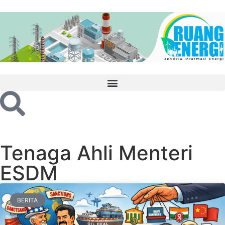
Tenaga Ahli Menteri
ESDM
BERITA