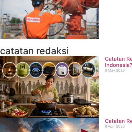
catatan redaksi
Catatan Re
Indonesia
9 May 2026
Catatan Re
8 April 2026