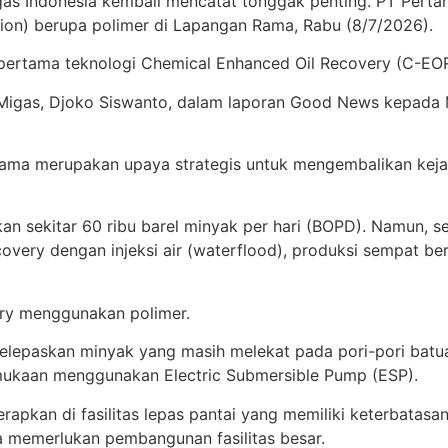
migas Indonesia kembali mencatat tonggak penting. PT Per
ction) berupa polimer di Lapangan Rama, Rabu (8/7/2026).
ertama teknologi Chemical Enhanced Oil Recovery (C-EOR) 
Migas, Djoko Siswanto, dalam laporan Good News kepada
ama merupakan upaya strategis untuk mengembalikan kejay
ekitar 60 ribu barel minyak per hari (BOPD). Namun, sei
overy dengan injeksi air (waterflood), produksi sempat b
very menggunakan polimer.
elepaskan minyak yang masih melekat pada pori-pori batuan
mukaan menggunakan Electric Submersible Pump (ESP).
terapkan di fasilitas lepas pantai yang memiliki keterbatas
pa memerlukan pembangunan fasilitas besar.