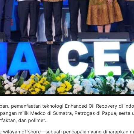
 baru pemanfaatan teknologi Enhanced Oil Recovery di Indo
apangan milik Medco di Sumatra, Petrogas di Papua, serta 
faktan, dan polimer.
s ke wilayah offshore—sebuah pencapaian yang diharapkan 