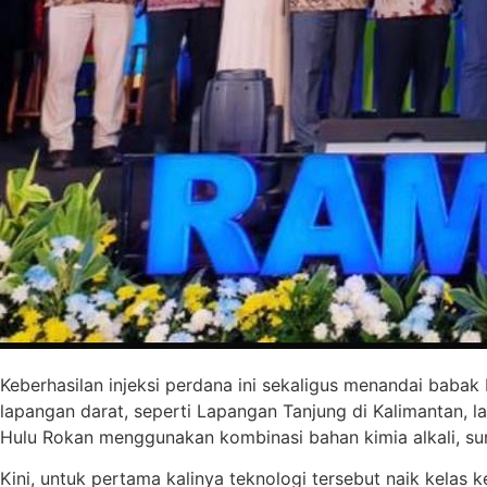
Keberhasilan injeksi perdana ini sekaligus menandai babak
lapangan darat, seperti Lapangan Tanjung di Kalimantan, l
Hulu Rokan menggunakan kombinasi bahan kimia alkali, sur
Kini, untuk pertama kalinya teknologi tersebut naik kela