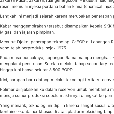
Jakarta Pusat, Jakarta, ruangenergi.com – Industri hulu 
resmi memulai injeksi perdana bahan kimia (chemical inje
Langkah ini menjadi sejarah karena merupakan penerapan p
Kabar menggembirakan tersebut disampaikan Kepala SKK 
Migas, dan jajaran pimpinan.
Menurut Djoko, penerapan teknologi C-EOR di Lapangan R
yang telah berproduksi sejak 1975.
Pada masa puncaknya, Lapangan Rama mampu menghasilkan s
mengalami penurunan. Setelah melalui tahap secondary rec
hingga kini hanya sekitar 3.500 BOPD.
Kini, harapan baru datang melalui teknologi tertiary reco
Polimer diinjeksikan ke dalam reservoir untuk membantu m
menuju sumur produksi sebelum akhirnya diangkat ke per
Yang menarik, teknologi ini dipilih karena sangat sesuai di
kontainer-kontainer khusus di atas platform eksisting tan