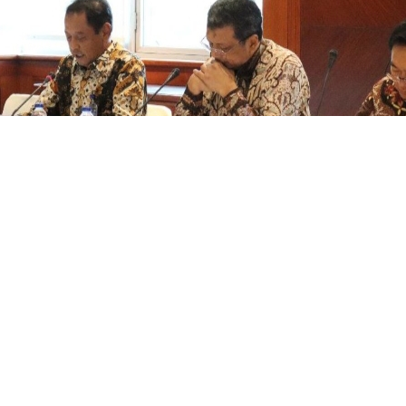
 EMI Hasilkan Kriteria 
WhatsApp
ment Indonesia (EMI) dalam proses bisnis berhasil mening
Persero) di bidang konservasi energi dan lingkungan serta
ngkapkan, kinerja perusahaan EMI terus meningkat dari ta