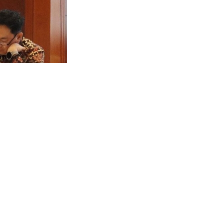
Perusahaan Sehat
katkan kinerja perusahaan selama tahun 2022. Hasil
 EBT ini juga mencapai skor 81,66, (AA), naik dibanding
hun ke tahun. Hal ini mencerminkan kinerja kuat dan