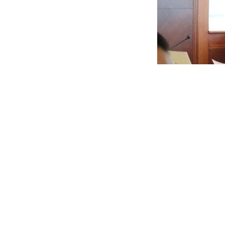
Transformasi Bisnis PT
Rusli Arif
July 6, 2023
Twitter
LinkedIn
Facebook
Jakarta, Ruangenergi.com
-Transformasi PT Energy Manage
evaluasi Tingkat Kesehatan Perusahaan anak usaha PT PLN (
skor 67,74 (A) di tahun 2021.
Direktur Utama PT PLN (Persero) Darmawan Prasodjo mengu