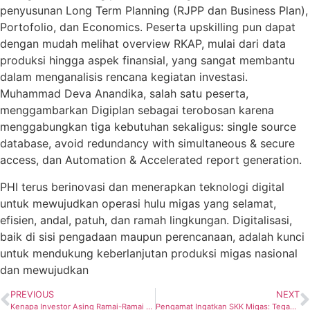
penyusunan Long Term Planning (RJPP dan Business Plan),
Portofolio, dan Economics. Peserta upskilling pun dapat
dengan mudah melihat overview RKAP, mulai dari data
produksi hingga aspek finansial, yang sangat membantu
dalam menganalisis rencana kegiatan investasi.
Muhammad Deva Anandika, salah satu peserta,
menggambarkan Digiplan sebagai terobosan karena
menggabungkan tiga kebutuhan sekaligus: single source
database, avoid redundancy with simultaneous & secure
access, dan Automation & Accelerated report generation.
PHI terus berinovasi dan menerapkan teknologi digital
untuk mewujudkan operasi hulu migas yang selamat,
efisien, andal, patuh, dan ramah lingkungan. Digitalisasi,
baik di sisi pengadaan maupun perencanaan, adalah kunci
untuk mendukung keberlanjutan produksi migas nasional
dan mewujudkan
PREVIOUS
NEXT
Kenapa Investor Asing Ramai-Ramai Hengkang dari Sektor Energi Indonesia?
Pengamat Ingatkan SKK Migas: Tegakkan TKDN di Hulu Migas, Khususnya dalam Proyek EPC Termasuk CCS/CCUS