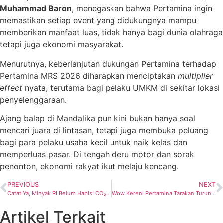
Muhammad Baron
, menegaskan bahwa Pertamina ingin
memastikan setiap event yang didukungnya mampu
memberikan manfaat luas, tidak hanya bagi dunia olahraga
tetapi juga ekonomi masyarakat.
Menurutnya, keberlanjutan dukungan Pertamina terhadap
Pertamina MRS 2026 diharapkan menciptakan
multiplier
effect
nyata, terutama bagi pelaku UMKM di sekitar lokasi
penyelenggaraan.
Ajang balap di Mandalika pun kini bukan hanya soal
mencari juara di lintasan, tetapi juga membuka peluang
bagi para pelaku usaha kecil untuk naik kelas dan
memperluas pasar. Di tengah deru motor dan sorak
penonton, ekonomi rakyat ikut melaju kencang.
PREVIOUS
NEXT
Catat Ya, Minyak RI Belum Habis! CO₂ Bisa Jadi Kunci Kebangkitan Lapangan Tua
Wow Keren! Pertamina Tarakan Turun ke Sekolah, Bekali Siswa Jurus Lawan Kebakaran
Artikel Terkait