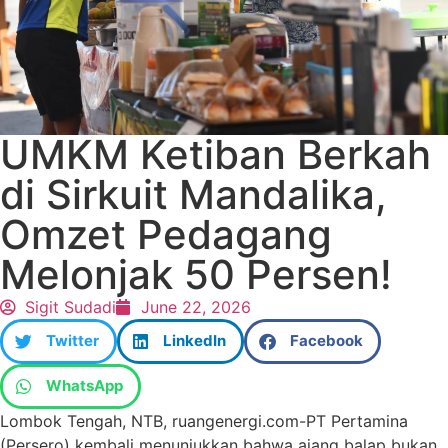
UMKM Ketiban Berkah
di Sirkuit Mandalika,
Omzet Pedagang
Melonjak 50 Persen!
Sigit Sudadi
June 22, 2026
Twitter
LinkedIn
Facebook
WhatsApp
Lombok Tengah, NTB, ruangenergi.com-PT Pertamina
(Persero) kembali menunjukkan bahwa ajang balap bukan