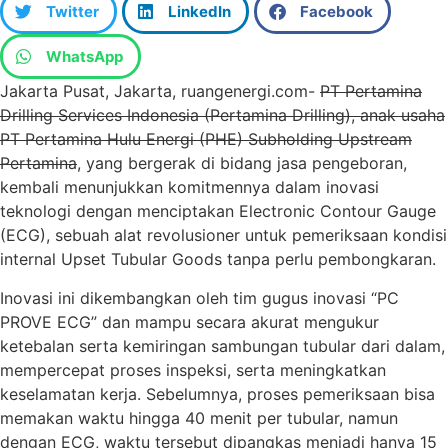
Twitter
LinkedIn
Facebook
WhatsApp
Jakarta Pusat, Jakarta, ruangenergi.com-
PT Pertamina
Drilling Services Indonesia (Pertamina Drilling), anak usaha
PT Pertamina Hulu Energi (PHE) Subholding Upstream
Pertamina
, yang bergerak di bidang jasa pengeboran,
kembali menunjukkan komitmennya dalam inovasi
teknologi dengan menciptakan Electronic Contour Gauge
(ECG), sebuah alat revolusioner untuk pemeriksaan kondisi
internal Upset Tubular Goods tanpa perlu pembongkaran.
Inovasi ini dikembangkan oleh tim gugus inovasi “PC
PROVE ECG” dan mampu secara akurat mengukur
ketebalan serta kemiringan sambungan tubular dari dalam,
mempercepat proses inspeksi, serta meningkatkan
keselamatan kerja. Sebelumnya, proses pemeriksaan bisa
memakan waktu hingga 40 menit per tubular, namun
dengan ECG, waktu tersebut dipangkas menjadi hanya 15