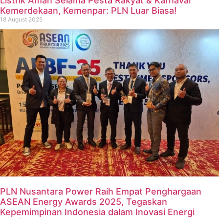
Listrik Aman Selama Pesta Rakyat & Karnaval
Kemerdekaan, Kemenpar: PLN Luar Biasa!
18 August 2025
PLN Nusantara Power Raih Empat Penghargaan
ASEAN Energy Awards 2025, Tegaskan
Kepemimpinan Indonesia dalam Inovasi Energi