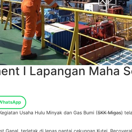
ent I Lapangan Maha S
WhatsApp
 Kegiatan Usaha Hulu Minyak dan Gas Bumi (
SKK Migas
) te
anal, terletak di lepas pantai cekungan Kutei. Recoverabl