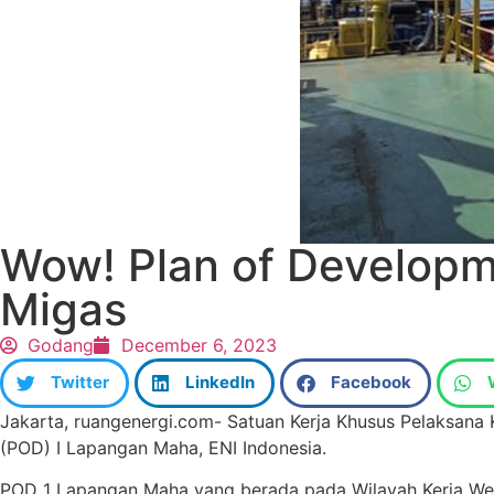
Wow! Plan of Developm
Migas
Godang
December 6, 2023
Twitter
LinkedIn
Facebook
Jakarta, ruangenergi.com- Satuan Kerja Khusus Pelaksana
(POD) I Lapangan Maha, ENI Indonesia.
POD 1 Lapangan Maha yang berada pada Wilayah Kerja West G