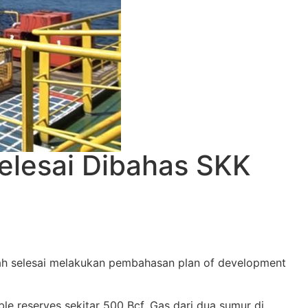
elesai Dibahas SKK
lah selesai melakukan pembahasan plan of development
e reserves sekitar 500 Bcf, Gas dari dua sumur di